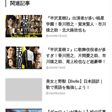
関連記事
『半沢直樹2』出演者が多い暁星
学園！香川照之・賀来賢人・市川
猿之助・北大路欣也も
2020年7月10日
『半沢直樹２』に歌舞伎役者が多
すぎ！香川照之、片岡愛之助、市
川猿之助、尾上松也など超豪華！
2020年7月6日
美女と野獣【Belle】日本語訳｜
歌で英語を勉強しよう！
2020年6月6日
【ダーウィンが来た！】絵の応募