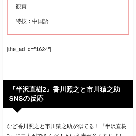
観賞
特技：中国語
[the_ad id=”1624″]
『半沢直樹2』香川照之と市川猿之助
SNSの反応
など香川照之と市川猿之助が似てる！『半沢直樹
2』に二人がでるんだ！という声が多くありまし