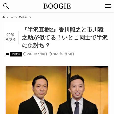
ホーム
TV番組
『半沢直樹2』香川照之と市川猿
2020
之助が似てる！いとこ同士で半沢
8/23
に仇討ち？
2020年7月6日
2020年8月23日
TV番組