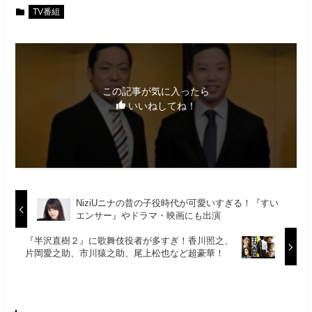
TV番組
この記事が気に入ったら
いいねしてね！
NiziUニナの昔の子役時代が可愛いすぎる！『すい
エンサー』やドラマ・映画にも出演
『半沢直樹２』に歌舞伎役者が多すぎ！香川照之、
片岡愛之助、市川猿之助、尾上松也など超豪華！